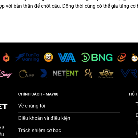
p với bản thân để chốt cầu. Đồng thời cũng có thể gia tăng cơ 
.
CHÍNH SÁCH - MAY88
HỖ T
T
Về chúng tôi
Đ
Điều khoản và điều kiện
T
vụ
Trách nhiệm cờ bạc
H
ều