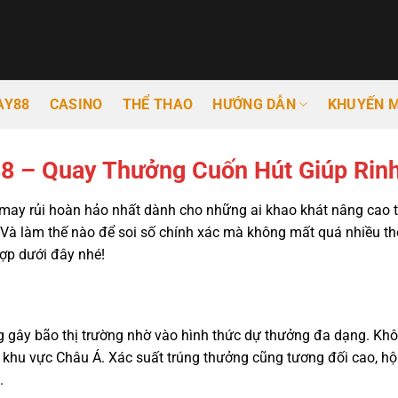
AY88
CASINO
THỂ THAO
HƯỚNG DẪN
KHUYẾN 
8 – Quay Thưởng Cuốn Hút Giúp Rinh
may rủi hoàn hảo nhất dành cho những ai khao khát nâng cao 
Và làm thế nào để soi số chính xác mà không mất quá nhiều thời
ợp dưới đây nhé!
 gây bão thị trường nhờ vào hình thức dự thưởng đa dạng. Khô
ại khu vực Châu Á. Xác suất trúng thưởng cũng tương đối cao, hộ
h.