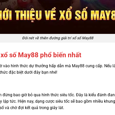
Đôi nét về thiên đường giải trí xổ số May88
xổ số May88 phổ biến nhất
ờ vào hình thức dự thưởng hấp dẫn mà May88 cung cấp. Nếu là 
thức đặc biệt dưới đây bạn nhé!
n đừng bao giờ bỏ qua hình thức siêu tốc. Đây là kiểu đánh đang
 lập tức. Hiện nay, dạng cược siêu tốc sẽ bao gồm nhiều khung th
số và chờ đợi kết quả trong giây lát.