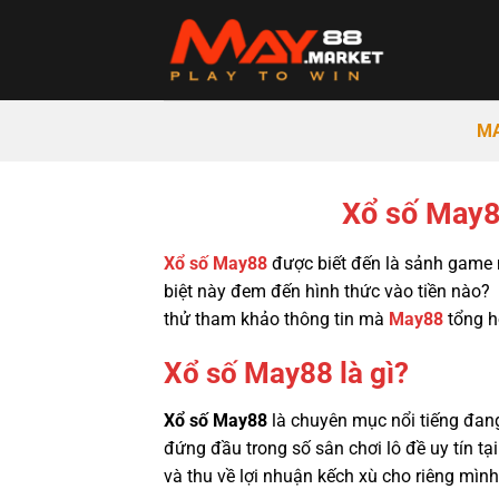
Chuyển
đến
nội
dung
M
Xổ số May8
Xổ số May88
được biết đến là sảnh game 
biệt này đem đến hình thức vào tiền nào? 
thử tham khảo thông tin mà
May88
tổng h
Xổ số May88 là gì?
Xổ số May88
là chuyên mục nổi tiếng đang
đứng đầu trong số sân chơi lô đề uy tín t
và thu về lợi nhuận kếch xù cho riêng mìn