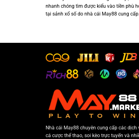
nhanh chóng tìm được kiểu vào tiền phù hợ
tại sảnh xổ số do nhà cái May88 cung cấp
Nhà cái
May88
chuyên cung cấp các dịch 
cá cược thể thao, soi kèo trực tuyến và nhi