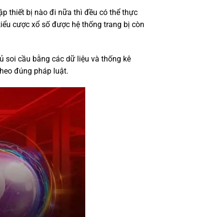
ập thiết bị nào đi nữa thì đều có thể thực
kiểu cược xổ số được hệ thống trang bị còn
ủ soi cầu bằng các dữ liệu và thống kê
theo đúng pháp luật.