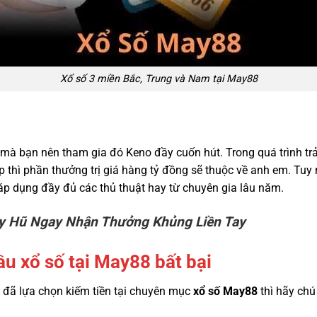
Xổ số 3 miền Bắc, Trung và Nam tại May88
o mà bạn nên tham gia đó Keno đầy cuốn hút. Trong quá trình tr
p thì phần thưởng trị giá hàng tỷ đồng sẽ thuộc về anh em. Tu
 áp dụng đầy đủ các thủ thuật hay từ chuyên gia lâu năm.
y Hũ Ngay Nhận Thưởng Khủng Liền Tay
ầu xổ số tại May88 bất bại
u đã lựa chọn kiếm tiền tại chuyên mục
xổ số May88
thì hãy chú