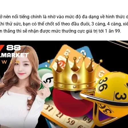
 nên nổi tiếng chính là nhờ vào mức độ đa dạng về hình thức d
 thử sức, bạn có thể chốt số theo đầu đuôi, 3 càng, 4 càng, xiên
iến thắng thì sẽ nhận được mức thưởng cực giá trị tới 1 ăn 99.