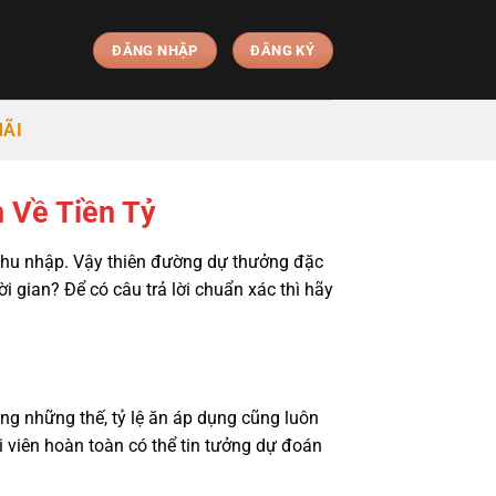
ĐĂNG NHẬP
ĐĂNG KÝ
MÃI
 Về Tiền Tỷ
thu nhập. Vậy thiên đường dự thưởng đặc
 gian? Để có câu trả lời chuẩn xác thì hãy
ng những thế, tỷ lệ ăn áp dụng cũng luôn
i viên hoàn toàn có thể tin tưởng dự đoán