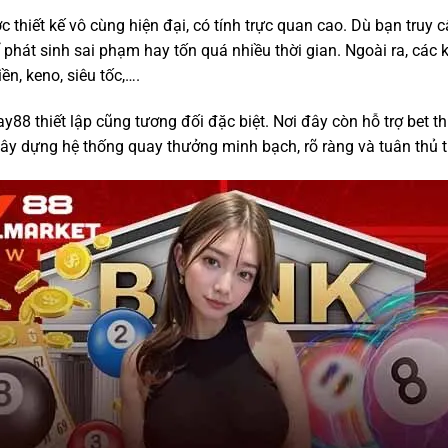
c thiết kế vô cùng hiện đại, có tính trực quan cao. Dù bạn truy c
 phát sinh sai phạm hay tốn quá nhiều thời gian. Ngoài ra, các 
n, keno, siêu tốc,….
8 thiết lập cũng tương đối đặc biệt. Nơi đây còn hỗ trợ bet th
xây dựng hệ thống quay thưởng minh bạch, rõ ràng và tuân thủ 