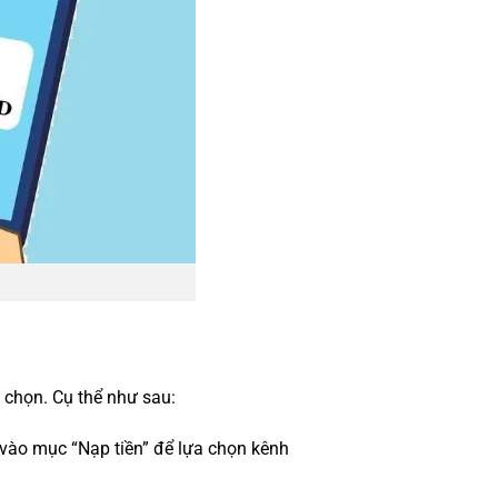
 chọn. Cụ thể như sau:
t vào mục “Nạp tiền” để lựa chọn kênh