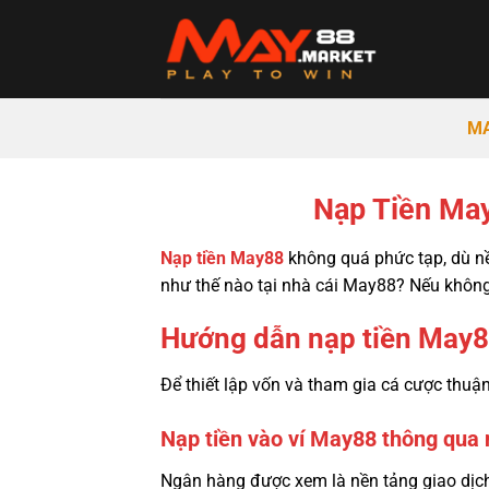
Chuyển
đến
nội
dung
M
Nạp Tiền Ma
Nạp tiền May88
không quá phức tạp, dù nề
như thế nào tại nhà cái May88? Nếu không 
Hướng dẫn nạp tiền May8
Để thiết lập vốn và tham gia cá cược thuậ
Nạp tiền vào ví May88 thông qua
Ngân hàng được xem là nền tảng giao dịch 