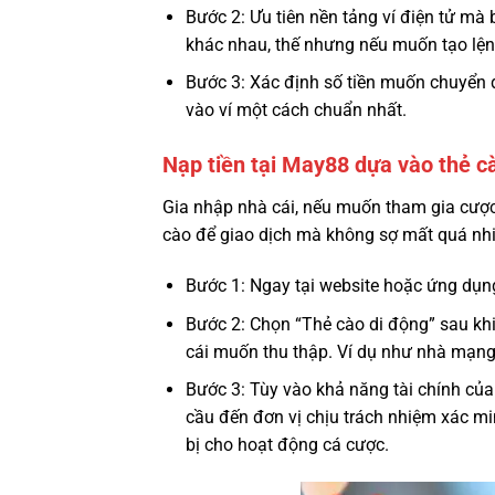
Bước 2: Ưu tiên nền tảng ví điện tử mà
khác nhau, thế nhưng nếu muốn tạo lệnh
Bước 3: Xác định số tiền muốn chuyển 
vào ví một cách chuẩn nhất.
Nạp tiền tại May88 dựa vào thẻ c
Gia nhập nhà cái, nếu muốn tham gia cược 
cào để giao dịch mà không sợ mất quá nhiề
Bước 1: Ngay tại website hoặc ứng dụng
Bước 2: Chọn “Thẻ cào di động” sau khi 
cái muốn thu thập. Ví dụ như nhà mạng, 
Bước 3: Tùy vào khả năng tài chính của
cầu đến đơn vị chịu trách nhiệm xác min
bị cho hoạt động cá cược.