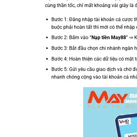
cùng thần tốc, chỉ mất khoảng vài giây là đ
Bước 1: Đăng nhập tài khoản cá cược t
buộc phải hoàn tất thì mới có thể nhập
Bước 2: Bấm vào “
Nạp tiền May88
” ⇒ 
Bước 3: Bắt đầu chọn chi nhánh ngân 
Bước 4: Hoàn thiện các dữ liệu có mặt t
Bước 5: Gửi yêu cầu giao dịch và chờ đợ
nhanh chóng cộng vào tài khoản cá nh