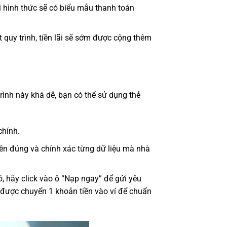
i hình thức sẽ có biểu mẫu thanh toán
quy trình, tiền lãi sẽ sớm được cộng thêm
trình này khá dễ, bạn có thể sử dụng thẻ
chính.
điền đúng và chính xác từng dữ liệu mà nhà
, hãy click vào ô “Nạp ngay” để gửi yêu
m được chuyển 1 khoản tiền vào ví để chuẩn