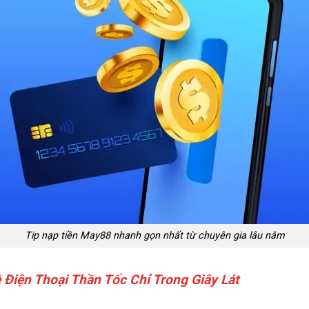
Tip nạp tiền May88 nhanh gọn nhất từ chuyên gia lâu năm
Điện Thoại Thần Tốc Chỉ Trong Giây Lát