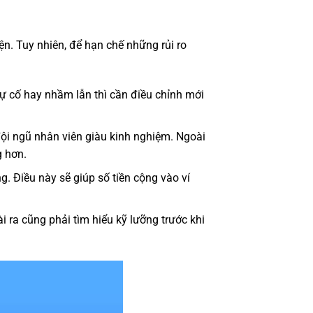
ện. Tuy nhiên, để hạn chế những rủi ro
sự cố hay nhầm lẫn thì cần điều chỉnh mới
đội ngũ nhân viên giàu kinh nghiệm. Ngoài
g hơn.
g. Điều này sẽ giúp số tiền cộng vào ví
ra cũng phải tìm hiểu kỹ lưỡng trước khi