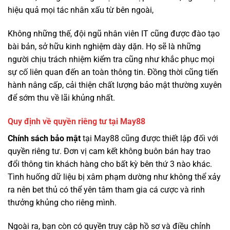
hiệu quả mọi tác nhân xấu từ bên ngoài,
Không những thế, đội ngũ nhân viên IT cũng được đào tạo
bài bản, sở hữu kinh nghiệm dày dặn. Họ sẽ là những
người chịu trách nhiệm kiểm tra cũng như khắc phục mọi
sự cố liên quan đến an toàn thông tin. Đồng thời cũng tiến
hành nâng cấp, cải thiện chất lượng bảo mật thường xuyên
để sớm thu về lãi khủng nhất.
Quy định về quyền riêng tư tại May88
Chính sách bảo mật
tại May88 cũng được thiết lập đối với
quyền riêng tư. Đơn vị cam kết không buôn bán hay trao
đổi thông tin khách hàng cho bất kỳ bên thứ 3 nào khác.
Tình huống dữ liệu bị xâm phạm dường như không thể xảy
ra nên bet thủ có thể yên tâm tham gia cá cược và rinh
thưởng khủng cho riêng mình.
Ngoài ra, bạn còn có quyền truy cập hồ sơ và điều chỉnh