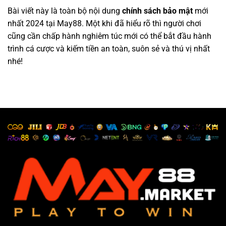
Bài viết này là toàn bộ nội dung
chính sách bảo mật
mới
nhất 2024 tại May88. Một khi đã hiểu rõ thì người chơi
cũng cần chấp hành nghiêm túc mới có thể bắt đầu hành
trình cá cược và kiếm tiền an toàn, suôn sẻ và thú vị nhất
nhé!