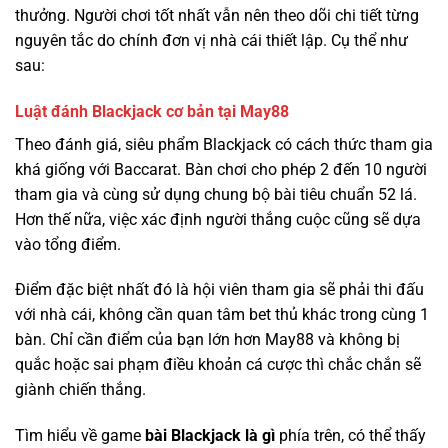
thưởng. Người chơi tốt nhất vẫn nên theo dõi chi tiết từng
nguyên tắc do chính đơn vị nhà cái thiết lập. Cụ thể như
sau:
Luật đánh Blackjack cơ bản tại May88
Theo đánh giá, siêu phẩm Blackjack có cách thức tham gia
khá giống với Baccarat. Bàn chơi cho phép 2 đến 10 người
tham gia và cùng sử dụng chung bộ bài tiêu chuẩn 52 lá.
Hơn thế nữa, việc xác định người thắng cuộc cũng sẽ dựa
vào tổng điểm.
Điểm đặc biệt nhất đó là hội viên tham gia sẽ phải thi đấu
với nhà cái, không cần quan tâm bet thủ khác trong cùng 1
bàn. Chỉ cần điểm của bạn lớn hơn May88 và không bị
quắc hoặc sai phạm điều khoản cá cược thì chắc chắn sẽ
giành chiến thắng.
Tìm hiểu về game
bài Blackjack là gì
phía trên, có thể thấy