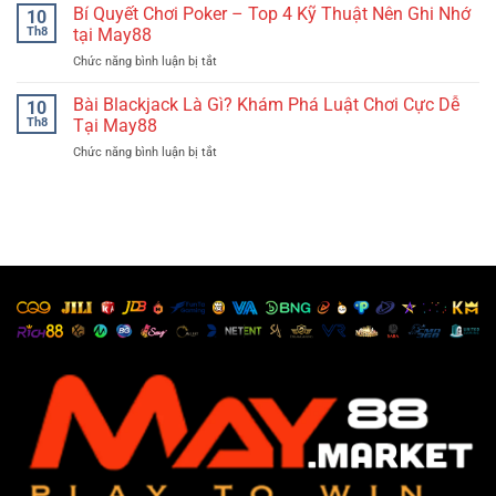
Quyết
Bí Quyết Chơi Poker – Top 4 Kỹ Thuật Nên Ghi Nhớ
Dành
10
Mới
Chơi
Cho
Th8
tại May88
Roulette
Newbie
ở
Chức năng bình luận bị tắt
Bất
Tại
Bí
Bại
May88
Quyết
Bài Blackjack Là Gì? Khám Phá Luật Chơi Cực Dễ
Giúp
10
Chơi
Ăn
Th8
Tại May88
Poker
Đậm
ở
Chức năng bình luận bị tắt
–
Tiền
Bài
Top
Thưởng
Blackjack
4
Là
Kỹ
Gì?
Thuật
Khám
Nên
Phá
Ghi
Luật
Nhớ
Chơi
tại
Cực
May88
Dễ
Tại
May88