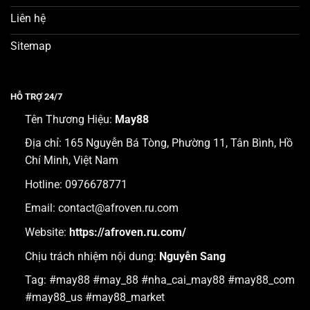
Liên hệ
Sitemap
HỖ TRỢ 24/7
Tên Thương Hiệu:
May88
Địa chỉ:
165 Nguyễn Bá Tòng, Phường 11, Tân Bình, Hồ
Chí Minh, Việt Nam
Hotline: 0976678771
Email:
contact@afroven.ru.com
Website:
https://afroven.ru.com/
Chịu trách nhiệm nội dung:
Nguyễn Sang
Tag: #may88 #may_88 #nha_cai_may88 #may88_com
#may88_us #may88_market