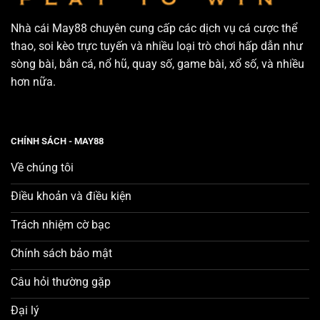
Nhà cái
May88
chuyên cung cấp các dịch vụ cá cược thể
thao, soi kèo trực tuyến và nhiều loại trò chơi hấp dẫn như
sòng bài, bắn cá, nổ hũ, quay số, game bài, xổ số, và nhiều
hơn nữa.
CHÍNH SÁCH - MAY88
Về chúng tôi
Điều khoản và điều kiện
Trách nhiệm cờ bạc
Chính sách bảo mật
Câu hỏi thường gặp
Đại lý