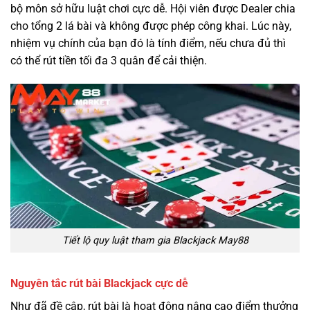
bộ môn sở hữu luật chơi cực dễ. Hội viên được Dealer chia
cho tổng 2 lá bài và không được phép công khai. Lúc này,
nhiệm vụ chính của bạn đó là tính điểm, nếu chưa đủ thì
có thể rút tiền tối đa 3 quân để cải thiện.
Tiết lộ quy luật tham gia Blackjack May88
Nguyên tắc rút bài Blackjack cực dễ
Như đã đề cập, rút bài là hoạt động nâng cao điểm thưởng