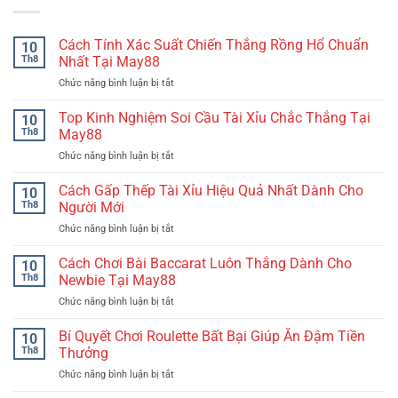
Cách Tính Xác Suất Chiến Thắng Rồng Hổ Chuẩn
10
Th8
Nhất Tại May88
ở
Chức năng bình luận bị tắt
Cách
Tính
Top Kinh Nghiệm Soi Cầu Tài Xỉu Chắc Thắng Tại
10
Xác
Th8
May88
Suất
ở
Chức năng bình luận bị tắt
Chiến
Top
Thắng
Kinh
Cách Gấp Thếp Tài Xỉu Hiệu Quả Nhất Dành Cho
Rồng
10
Nghiệm
Hổ
Th8
Người Mới
Soi
Chuẩn
ở
Chức năng bình luận bị tắt
Cầu
Nhất
Cách
Tài
Tại
Gấp
Cách Chơi Bài Baccarat Luôn Thắng Dành Cho
Xỉu
10
May88
Thếp
Chắc
Th8
Newbie Tại May88
Tài
Thắng
ở
Chức năng bình luận bị tắt
Xỉu
Tại
Cách
Hiệu
May88
Chơi
Bí Quyết Chơi Roulette Bất Bại Giúp Ăn Đậm Tiền
Quả
10
Bài
Nhất
Th8
Thưởng
Baccarat
Dành
ở
Chức năng bình luận bị tắt
Luôn
Cho
Bí
Thắng
Người